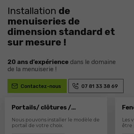
Installation
de
menuiseries de
dimension standard et
sur mesure !
20 ans d’expérience
dans le domaine
de la menuiserie !
Contactez-nous
07 81 33 38 69
Portails/ clôtures /
Fen
automatismes
vol
Nous pouvons installer le modèle de
Les 
portail de votre choix.
être 